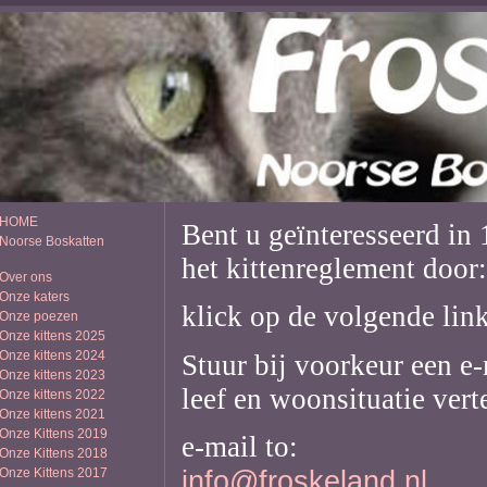
HOME
Bent u geïnteresseerd in 
Noorse Boskatten
het kittenreglement door:
Over ons
Onze katers
klick op de volgende lin
Onze poezen
Onze kittens 2025
Onze kittens 2024
Stuur bij voorkeur een e-
Onze kittens 2023
leef en woonsituatie vert
Onze kittens 2022
Onze kittens 2021
Onze Kittens 2019
e-mail to:
Onze Kittens 2018
info@froskeland.nl
Onze Kittens 2017