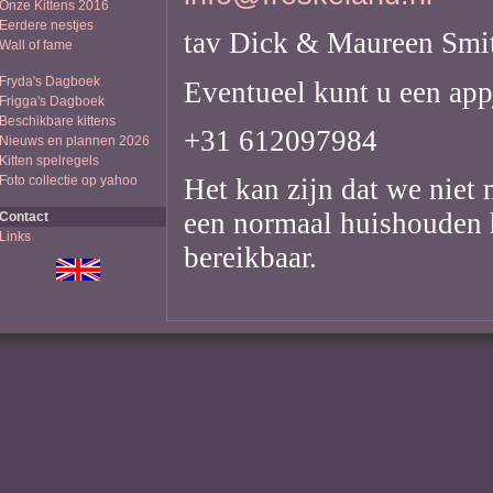
Onze Kittens 2016
Eerdere nestjes
tav Dick & Maureen Smi
Wall of fame
Fryda's Dagboek
Eventueel kunt u een appj
Frigga's Dagboek
Beschikbare kittens
+31 612097984
Nieuws en plannen 2026
Kitten spelregels
Foto collectie op yahoo
Het kan zijn dat we niet
een normaal huishouden 
Contact
Links
bereikbaar.